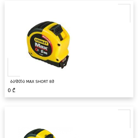
ბაფთა MAX SHORT 8მ
0
₾