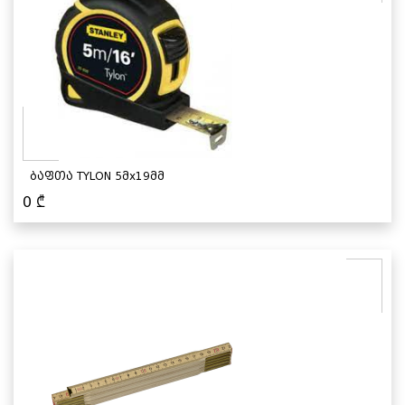
ბაფთა TYLON 5მx19მმ
0
₾