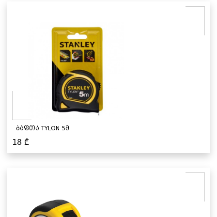
ბაფთა TYLON 5მ
18
₾